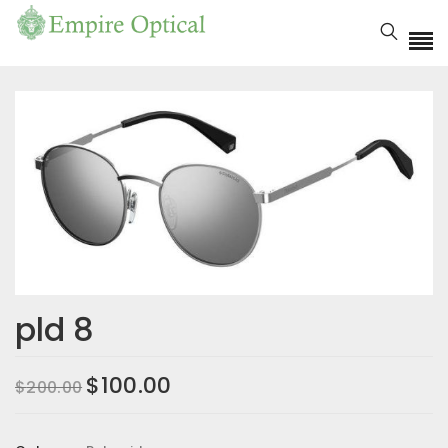
pld 8
$
100.00
$
200.00